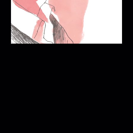
Enrico Macias - Jingles
Interview
Tous nos projets
Notre but est de pouvoir apporter
notre expérience 360 pour vous
accompagner au mieux sur le long
terme, en ayant connaissance des