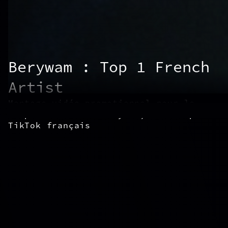
Berywam : Top 1 French
Artist
Montage vidéo promotionnel pour le
compte TikTok de Berywam, 1er compte
TikTok français