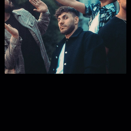
[FOCUS ARTISTE]
Berywam est un groupe de beatbox
français originaire de Toulouse. Le
groupe est sacré champion de France de
human beatbox en 2016 à Paris dans la
catégorie équipe. Ils sont sacrés
champions du monde par équipe à Berlin
en 2018.